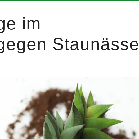
ge im
gegen Staunäss