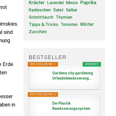
Kräuter
Paprika
Minze
Lavendel
 mit
Salat
Radieschen
Salbei
Schnittlauch
Thymian
imskies.
Tipps & Tricks
Winter
Tomaten
l sind
Zucchini
rnung
BESTSELLER
e Erde
BESTSELLER NR. 1
ANGEBOT
ten
Gardena city gardening
Urlaubsbewässerung...
BESTSELLER NR. 2
besser
De-Plastik
aben in
Bewässerungssystem
für Pflanzen...