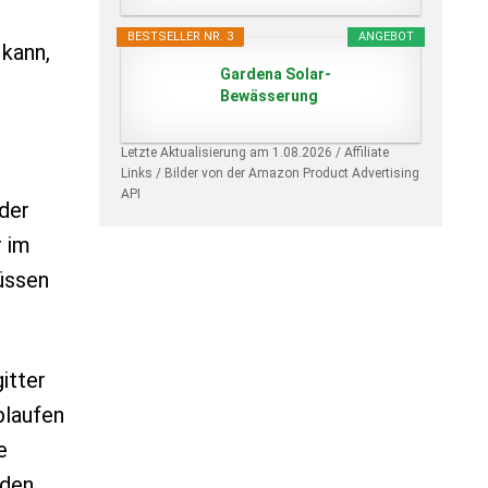
BESTSELLER NR. 3
ANGEBOT
 kann,
Gardena Solar-
Bewässerung
AquaBloom Set inkl...
Letzte Aktualisierung am 1.08.2026 / Affiliate
Links / Bilder von der Amazon Product Advertising
API
eder
r im
üssen
itter
blaufen
e
den.